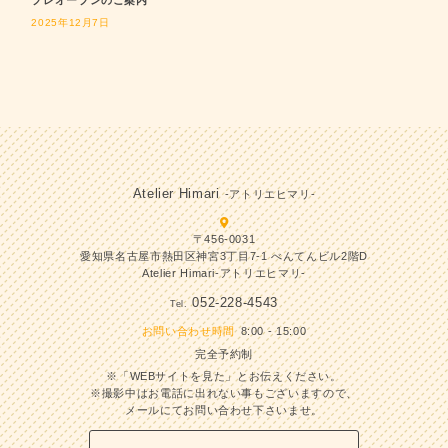
プレオープンのご案内
2025年12月7日
Atelier Himari
-アトリエヒマリ-
〒456-0031
愛知県名古屋市熱田区神宮3丁目7-1 べんてんビル2階D
Atelier Himari-アトリエヒマリ-
052-228-4543
Tel.
お問い合わせ時間
8:00 - 15:00
完全予約制
※「WEBサイトを見た」とお伝えください。
※撮影中はお電話に出れない事もございますので、
メールにてお問い合わせ下さいませ。